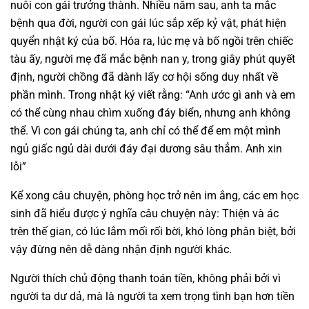
nuôi con gái trưởng thành. Nhiều năm sau, anh ta mắc
bệnh qua đời, người con gái lúc sắp xếp kỷ vật, phát hiện
quyển nhật ký của bố. Hóa ra, lúc mẹ và bố ngồi trên chiếc
tàu ấy, người mẹ đã mắc bệnh nan y, trong giây phút quyết
định, người chồng đã dành lấy cơ hội sống duy nhất về
phần mình. Trong nhật ký viết rằng: “Anh ước gì anh và em
có thể cùng nhau chìm xuống đáy biển, nhưng anh không
thể. Vì con gái chúng ta, anh chỉ có thể để em một mình
ngủ giấc ngủ dài dưới đáy đại dương sâu thẳm. Anh xin
lỗi”
Kể xong câu chuyện, phòng học trở nên im ắng, các em học
sinh đã hiểu được ý nghĩa câu chuyện này: Thiện và ác
trên thế gian, có lúc lắm mối rối bời, khó lòng phân biệt, bởi
vậy đừng nên dễ dàng nhận định người khác.
Người thích chủ động thanh toán tiền, không phải bởi vì
người ta dư dả, mà là người ta xem trọng tình bạn hơn tiền