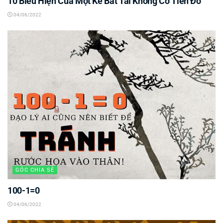
10 Biểu Hiện Của Một Kẻ Bất Tài Không Có Tiền Đồ
04/06/2022
GÓC CHIA SẺ
100-1=0
04/06/2022