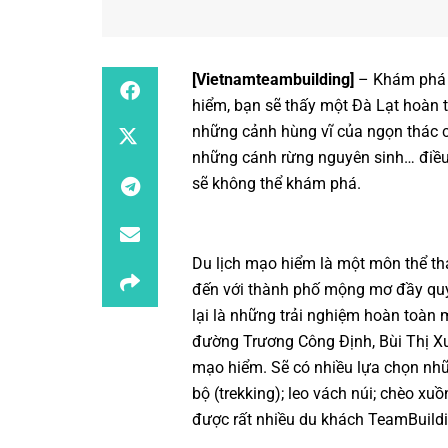
[
Vietnamteambuilding
]
– Khám phá Đ
hiểm, bạn sẽ thấy một Đà Lạt hoàn t
những cảnh hùng vĩ của ngọn thác ca
những cánh rừng nguyên sinh… điều
sẽ không thể khám phá.
Du lịch mạo hiểm là một môn thể th
đến với thành phố mộng mơ đầy quyế
lại là những trải nghiệm hoàn toàn
đường Trương Công Định, Bùi Thị Xuâ
mạo hiểm. Sẽ có nhiều lựa chọn nhữ
bộ (trekking); leo vách núi; chèo xu
được rất nhiều du khách
TeamBuild