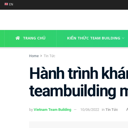
EN
TRANG CHỦ
KIẾN THỨC TEAM BUILDING
Home
Tin Tức
Hành trình khá
teambuilding 
by
Vietnam Team Building
10/06/2022
in
Tin Tức