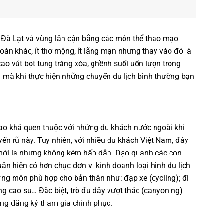
à Lạt và vùng lân cận bằng các môn thể thao mạo
oàn khác, ít thơ mộng, ít lãng mạn nhưng thay vào đó là
o vút bọt tung trắng xóa, ghềnh suối uốn lượn trong
 mà khi thực hiện những chuyến du lịch bình thường bạn
ao khá quen thuộc với những du khách nước ngoài khi
n rũ này. Tuy nhiên, với nhiều du khách
Việt Nam
, đây
 mới lạ nhưng không kém hấp dẫn. Dạo quanh các con
n hiện có hơn chục đơn vị kinh doanh loại hình du lịch
ng môn phù hợp cho bản thân như: đạp xe (cycling); đi
ồng cao su… Đặc biệt, trò đu dây vượt thác (canyoning)
ing
đăng ký tham gia chinh phục.