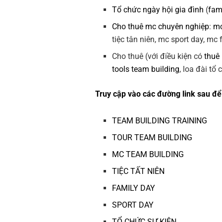
Tổ chức ngày hội gia đình
(
fam
Cho thuê mc chuyên nghiệp
:
mc
tiệc tân niên, mc sport day, mc
Cho thuê (với điều kiện có
thuê
tools team building
, loa đài tổ
Truy cập vào các đường link sau để 
TEAM BUILDING TRAINING
TOUR TEAM BUILDING
MC TEAM BUILDING
TIỆC TẤT NIÊN
FAMILY DAY
SPORT DAY
TỔ CHỨC SỰ KIỆN