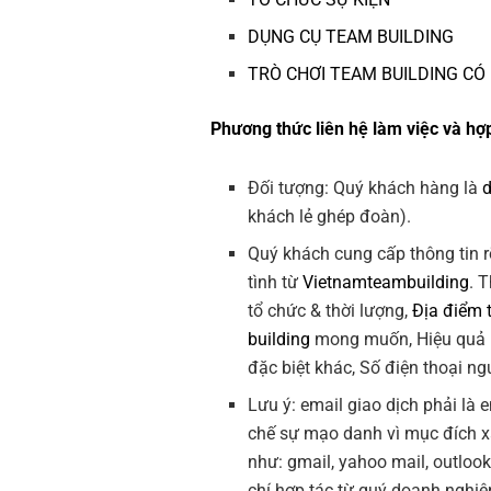
DỤNG CỤ TEAM BUILDING
TRÒ CHƠI TEAM BUILDING CÓ
Phương thức liên hệ làm việc và hợp
Đối tượng: Quý khách hàng là
khách lẻ ghép đoàn).
Quý khách cung cấp thông tin r
tình từ
Vietnamteambuilding
. 
tổ chức & thời lượng,
Địa điểm 
building
mong muốn, Hiệu quả
đặc biệt khác, Số điện thoại ngư
Lưu ý: email giao dịch phải là
chế sự mạo danh vì mục đích 
như: gmail, yahoo mail, outloo
chí hợp tác từ quý doanh nghiệ