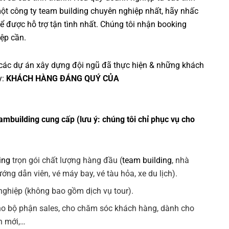
một
công ty team building
chuyên nghiệp nhất, hãy nhấc
ể được hỗ trợ tận tình nhất. Chúng tôi nhận booking
ệp cần.
các dự án
xây dựng đội ngũ
đã thực hiện & những khách
y:
KHÁCH HÀNG ĐÁNG QUÝ CỦA
ambuilding cung cấp (lưu ý: chúng tôi chỉ phục vụ cho
ing
trọn gói chất lượng hàng đầu (
team building
, nhà
ng dẫn viên, vé máy bay, vé tàu hỏa, xe du lịch).
ghiệp (không bao gồm dịch vụ tour).
ho bộ phận sales, cho chăm sóc khách hàng, dành cho
n mới,…