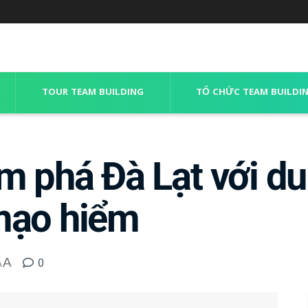
TOUR TEAM BUILDING
TỔ CHỨC TEAM BUILDI
m phá Đà Lạt với du 
mạo hiểm
A
0
A