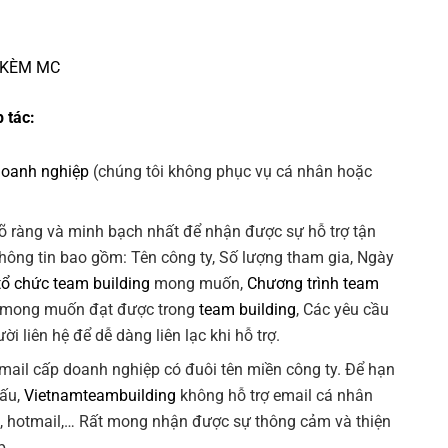
 KÈM MC
 tác:
doanh nghiệp
(chúng tôi không phục vụ cá nhân hoặc
õ ràng và minh bạch nhất để nhận được sự hỗ trợ tận
Thông tin bao gồm: Tên công ty, Số lượng tham gia, Ngày
tổ chức team building
mong muốn,
Chương trình team
 mong muốn đạt được trong
team building
, Các yêu cầu
ời liên hệ để dễ dàng liên lạc khi hỗ trợ.
 email cấp doanh nghiệp có đuôi tên miền công ty. Để hạn
xấu,
Vietnamteambuilding
không hỗ trợ email cá nhân
k, hotmail,… Rất mong nhận được sự thông cảm và thiện
p.