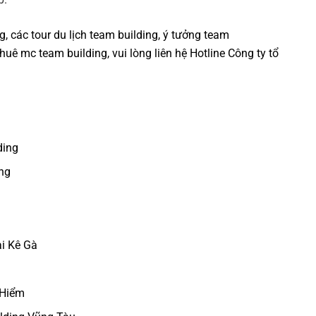
ng
, các tour
du lịch team building
,
ý tưởng team
thuê mc team building
, vui lòng liên hệ Hotline
Công ty tổ
ding
ng
i Kê Gà
 Hiểm