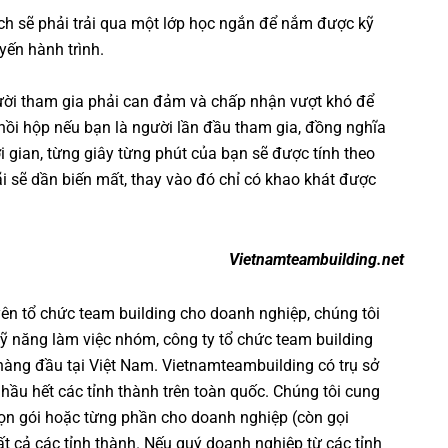
ách sẽ phải trải qua một lớp học ngắn để nắm được kỹ
yến hành trình.
ười tham gia phải can đảm và chấp nhận vượt khó để
hồi hộp nếu bạn là người lần đầu tham gia, đồng nghĩa
i gian, từng giây từng phút của bạn sẽ được tính theo
ãi sẽ dần biến mất, thay vào đó chỉ có khao khát được
Vietnamteambuilding.net
yên
tổ chức team building cho doanh nghiệp
, chúng tôi
ỹ năng làm việc nhóm
,
công ty tổ chức team building
 hàng đầu tại Việt Nam.
Vietnamteambuilding
có trụ sở
 hầu hết các tỉnh thành trên toàn quốc. Chúng tôi cung
ọn gói hoặc từng phần cho doanh nghiệp (còn gọi
 tất cả các tỉnh thành. Nếu quý doanh nghiệp từ các tỉnh