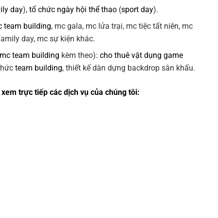
ily day
),
tổ chức ngày hội thể thao
(
sport day
).
 team building
, mc gala, mc lửa trại, mc tiệc tất niên, mc
 family day, mc sự kiện khác.
 mc team building
kèm theo):
cho thuê vật dụng game
 chức
team building
, thiết kế dàn dựng backdrop sân khấu.
xem trực tiếp các dịch vụ của chúng tôi: