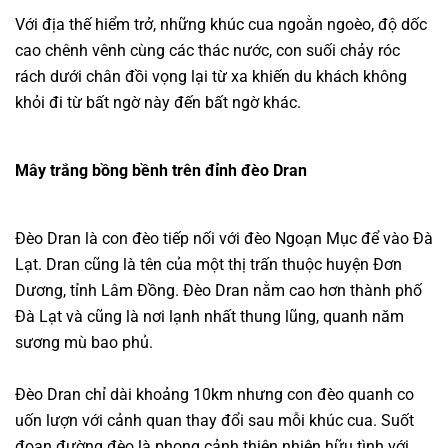
Với địa thế hiểm trở, những khúc cua ngoằn ngoèo, độ dốc
cao chênh vênh cùng các thác nước, con suối chảy róc
rách dưới chân đồi vọng lại từ xa khiến du khách không
khỏi đi từ bất ngờ này đến bất ngờ khác.
Mây trắng bồng bềnh trên đỉnh đèo Dran
Đèo Dran là con đèo tiếp nối với đèo Ngoạn Mục để vào Đà
Lạt. Dran cũng là tên của một thị trấn thuộc huyện Đơn
Dương, tỉnh Lâm Đồng. Đèo Dran nằm cao hơn thành phố
Đà Lạt và cũng là nơi lạnh nhất thung lũng, quanh năm
sương mù bao phủ.
Đèo Dran chỉ dài khoảng 10km nhưng con đèo quanh co
uốn lượn với cảnh quan thay đổi sau mỗi khúc cua. Suốt
đoạn đường đèo là phong cảnh thiên nhiên hữu tình với