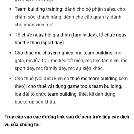
Team building training
: dành cho bộ phận sales, cho
chăm sóc khách hàng, dành cho cấp quản lý, dành
cho nhân viên mới,…
Tổ chức ngày hội gia đình
(
family day
),
tổ chức ngày
hội thể thao
(
sport day
).
Cho thuê mc chuyên nghiệp
:
mc team building
, mc
gala, mc lửa trại, mc tiệc tất niên, mc tiệc tân niên, mc
sport day, mc family day, mc sự kiện khác.
Cho thuê (với điều kiện có
thuê mc team building
kèm
theo):
cho thuê vật dụng game tools team building
,
loa đài tổ chức
team building
, thiết kế dàn dựng
backdrop sân khấu.
Truy cập vào các đường link sau để xem trực tiếp các dịch
vụ của chúng tôi: