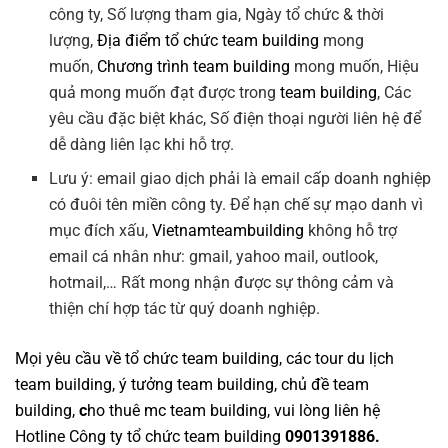
công ty, Số lượng tham gia, Ngày tổ chức & thời
lượng,
Địa điểm tổ chức team building
mong
muốn,
Chương trình team building
mong muốn, Hiệu
quả mong muốn đạt được trong
team building
, Các
yêu cầu đặc biệt khác, Số điện thoại người liên hệ để
dễ dàng liên lạc khi hỗ trợ.
Lưu ý: email giao dịch phải là email cấp doanh nghiệp
có đuôi tên miền công ty. Để hạn chế sự mạo danh vì
mục đích xấu,
Vietnamteambuilding
không hỗ trợ
email cá nhân như: gmail, yahoo mail, outlook,
hotmail,… Rất mong nhận được sự thông cảm và
thiện chí hợp tác từ quý doanh nghiệp.
Mọi yêu cầu về
tổ chức team building
, các tour
du lịch
team building
,
ý tưởng team building
,
chủ đề team
building
,
c
ho thuê mc team building
, vui lòng liên hệ
Hotline
Công ty tổ chức team building
0901391886.