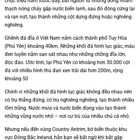
chục triệu năm trước đây, bắt nguồn từ những dòng nham
thạch nóng chảy gặp nước biển lạnh, sau đó đông cứng lại
và rạn nứt, tạo thành những cột dựng đứng hoặc nghiêng
nghiêng.
Ghềnh đá đĩa ở Việt Nam nằm cách thành phố Tuy Hòa
(Phú Yên) khoảng 40km. Những khối đá hình lục giác, màu
đen tuyền nằm san sát nhau như những chồng đĩa lớn,
độc đáo. Ước tính, tại Phú Yên có khoảng hơn 30.000 cột
đá với nhiều hình thù đan xen trải dài hơn 200m, rộng
khoảng 50
Chính vì những khối đá hình lục giác không đều nhau nên
có trụ thẳng đứng, có trụ nghiêng nghiêng, tạo thành nhiều
lõm trũng. Nước mưa và nước biển đọng vào tạo thành
những vũng nước nhỏ – nơi cư trú của nhiều chú cá nhỏ.
Nhưng nếu đến vùng Country Antrim, bờ biển thuộc khu
vực Đông Bắc Ireland, hẳn bạn sẽ bất ngờ khi bắt gặp