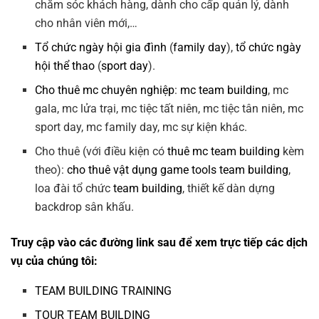
chăm sóc khách hàng, dành cho cấp quản lý, dành
cho nhân viên mới,…
Tổ chức ngày hội gia đình
(
family day
),
tổ chức ngày
hội thể thao
(
sport day
).
Cho thuê mc chuyên nghiệp
:
mc team building
, mc
gala, mc lửa trại, mc tiệc tất niên, mc tiệc tân niên, mc
sport day, mc family day, mc sự kiện khác.
Cho thuê (với điều kiện có
thuê mc team building
kèm
theo):
cho thuê vật dụng game tools team building
,
loa đài tổ chức
team building
, thiết kế dàn dựng
backdrop sân khấu.
Truy cập vào các đường link sau để xem trực tiếp các dịch
vụ của chúng tôi:
TEAM BUILDING TRAINING
TOUR TEAM BUILDING