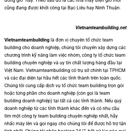
đồng gió” này. Theo sau đó là các nhà máy điện gió mới
cũng đang được khởi công tại Bạc Liêu hay Ninh Thuận.
Vietnamteambuilding.net
Vietnamteambuilding
là đơn vị chuyên
tổ chức team
building cho doanh nghiệp
, chúng tôi chuyên xây dựng các
chương trình
kỹ năng làm việc nhóm
,
công ty tổ chức team
building chuyên nghiệp
và uy tín chất lượng hàng đầu tại
Việt Nam.
Vietnamteambuilding
có trụ sở chính tại TPHCM
và các đại diện tại hầu hết các tỉnh thành trên toàn quốc.
Chúng tôi cung cấp dịch vụ
tổ chức team building
trọn gói
hoặc từng phần cho doanh nghiệp (còn gọi là
team
building doanh nghiệp
) tại tất cả các tỉnh thành. Nếu quý
doanh nghiệp từ các tỉnh thành khác đến và có nhu cầu
tìm một
công ty team building
chuyên nghiệp nhất, hãy
nhấc máy lên và gọi ngay cho chúng tôi để được hỗ trợ tận