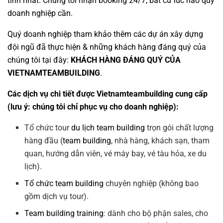
tình nhất. Chúng tôi nhận booking 24/7, bất cứ lúc nào quý
doanh nghiệp cần.
Quý doanh nghiệp tham khảo thêm các dự án
xây dựng
đội ngũ
đã thực hiện & những khách hàng đáng quý của
chúng tôi tại đây:
KHÁCH HÀNG ĐÁNG QUÝ CỦA
VIETNAMTEAMBUILDING
.
Các dịch vụ chi tiết được Vietnamteambuilding cung cấp
(lưu ý: chúng tôi chỉ phục vụ cho doanh nghiệp):
Tổ chức tour
du lịch team building
trọn gói chất lượng
hàng đầu (
team building
, nhà hàng, khách sạn, tham
quan, hướng dẫn viên, vé máy bay, vé tàu hỏa, xe du
lịch).
Tổ chức team building
chuyên nghiệp (không bao
gồm dịch vụ tour).
Team building training
: dành cho bộ phận sales, cho