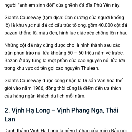
người “anh em sinh đôi” của ghềnh đá đĩa Phú Yên này.
Giant’s Causeway (tạm dịch: Con đường của người khổng
lồ) là khu vực núi đá có cấu trúc tổ ong, gồm 40.000 cột đá
bazan khổng lồ, màu đen, hình lục giác xếp chồng lên nhau
Những cột đá này cũng được cho là hình thành sau các
trận phun trào núi lửa khoảng 50 – 60 triệu năm về trước.
Bazan ở đây từng là một phần của cao nguyên núi lửa lớn
trong khu vực có tên gọi cao nguyên Thulean.
Giant’s Causeway được công nhận là Di sản Văn hóa thế
giới vào năm 1986, đồng thời cũng là điểm đến ưa thích
của hàng ngàn khách du lịch mỗi năm.
2. Vịnh Hạ Long – Vịnh Phang Nga, Thái
Lan
Danh thắng Vịnh Hạ Long là niềm tự hào của miền Bắc nói