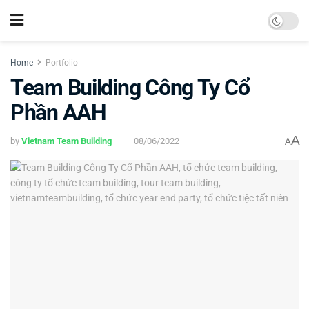
Home
Portfolio
Team Building Công Ty Cổ
Phần AAH
A
by
Vietnam Team Building
08/06/2022
A