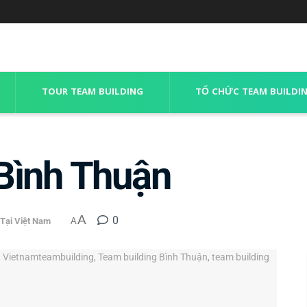
TOUR TEAM BUILDING
TỔ CHỨC TEAM BUILDI
Bình Thuận
A
0
 Tại Việt Nam
A