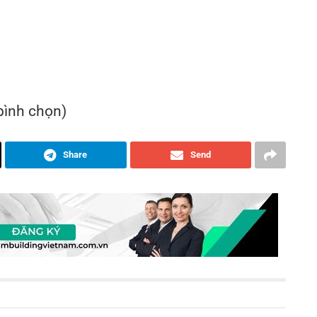
 bình chọn)
Share
Send