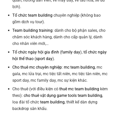
quan, hướng dẫn viên, vé máy bay, vé tàu hỏa, xe du
lịch).
Tổ chức team building
chuyên nghiệp (không bao
gồm dịch vụ tour).
Team building training
: dành cho bộ phận sales, cho
chăm sóc khách hàng, dành cho cấp quản lý, dành
cho nhân viên mới,…
Tổ chức ngày hội gia đình
(
family day
),
tổ chức ngày
hội thể thao
(
sport day
).
Cho thuê mc chuyên nghiệp
:
mc team building
, mc
gala, mc lửa trại, mc tiệc tất niên, mc tiệc tân niên, mc
sport day, mc family day, mc sự kiện khác.
Cho thuê (với điều kiện có
thuê mc team building
kèm
theo):
cho thuê vật dụng game tools team building
,
loa đài tổ chức
team building
, thiết kế dàn dựng
backdrop sân khấu.