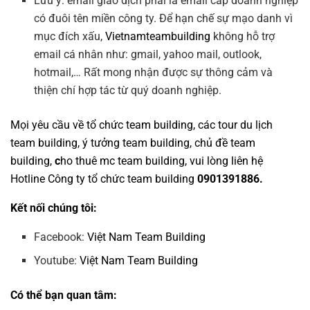
Lưu ý: email giao dịch phải là email cấp doanh nghiệp
có đuôi tên miền công ty. Để hạn chế sự mạo danh vì
mục đích xấu,
Vietnamteambuilding
không hỗ trợ
email cá nhân như: gmail, yahoo mail, outlook,
hotmail,… Rất mong nhận được sự thông cảm và
thiện chí hợp tác từ quý doanh nghiệp.
Mọi yêu cầu về
tổ chức team building
, các tour
du lịch
team building
,
ý tưởng team building
,
chủ đề team
building
,
c
ho thuê mc team building
, vui lòng liên hệ
Hotline
Công ty tổ chức team building
0901391886.
Kết nối chúng tôi:
Facebook:
Việt Nam Team Building
Youtube:
Việt Nam Team Building
Có thể bạn quan tâm: