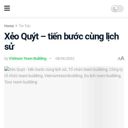
Home
Tin Tức
Xẻo Quýt – tiến bước cùng lịch
sử
A
by
Vietnam Team Building
08/06/2022
A