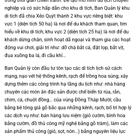
trong thời gian chiến tranh. Để tạo mô hình du lịch chuyên
nghiệp và có sức hấp dẫn cho khu di tích, Ban Quản lý khu
di tích đã chia Xẻo Quýt thành 2 khu vực riêng biệt: khu
vực 1 (diện tích 50 ha) là nơi để du khách tham quan, tìm
hiểu về khu di tích; khu vực 2 (diện tích 25 ha) là nơi để du
khách dừng chân, sinh hoạt dã ngoại và tham gia các hoạt
động vui chơi, giải trí như: dỡ chà bắt cá, đặt lọp, bắt vịt,
đua xuồng ba lá, đi cầu khỉ…
Ban Quản lý còn đầu tư tôn tạo các di tích lịch sử cách
mạng, nạo vét hệ thống kênh, rạch để trồng hoa súng; xây
dựng thêm các công trình hạ tầng du lịch như: nhà hàng
chuyên các món ăn đặc sản được chế biến từ rùa, rắn,
chim, cá, chuột đồng… của vùng Đồng Tháp Mười; cầu
bằng bê tông giả gỗ bắc qua những kênh, rạch; bố trí hợp lý
các dịch vụ như: bán hàng lưu niệm (giỏ cườm, bình hoa
bằng cườm, đồ thủ công mỹ nghệ bằng gỗ tràm), làm các
sản phẩm thủ công (giỏ, sọt, nón…) bằng nguyên liệu lục