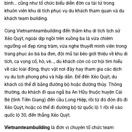
bình… cũng như tổ chức biểu diễn đờn ca tài tử trong
khuôn viên khu di tích phục vụ du khách tham quan và du
khách
team building
.
Cùng
Vietnamteambuilding
đến thăm khu di tích lịch sử
Xẻo Quýt, ngoài dịp ngồi trên xuồng ba lá vừa chiêm
ngưỡng vẻ đẹp rừng tràm, vừa nghe thuyết minh viên trong
trang phục áo bà ba đen, đội mũ tai bèo giới thiệu về khu di
tích, ca vọng cổ, hò, vè…, du khách còn có cơ hội tìm hiểu
về các loài động, thực vật nơi đây hay tham gia các dịch
vụ du lịch phong phú và hấp dẫn. Để đến Xẻo Quýt, du
khách có thể đi bằng đường bộ hoặc đường thủy. Thông
thường, du khách đi qua ngã ba An Hữu thuộc huyện Cái
Bè (tỉnh Tiền Giang) đến cầu Long Hiệp, rồi từ đó đón đò đi
Xẻo Quýt, hoặc có thể đi đường bộ từ quốc lộ 1 rồi rẽ vào
quốc lộ 30, đến thẳng Xẻo Quýt.
Vietnamteambuilding
là đơn vị chuyên
tổ chức team