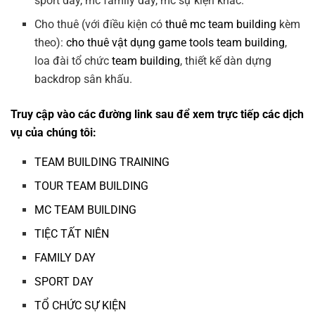
sport day, mc family day, mc sự kiện khác.
Cho thuê (với điều kiện có
thuê mc team building
kèm
theo):
cho thuê vật dụng game tools team building
,
loa đài tổ chức
team building
, thiết kế dàn dựng
backdrop sân khấu.
Truy cập vào các đường link sau để xem trực tiếp các dịch
vụ của chúng tôi:
TEAM BUILDING TRAINING
TOUR TEAM BUILDING
MC TEAM BUILDING
TIỆC TẤT NIÊN
FAMILY DAY
SPORT DAY
TỔ CHỨC SỰ KIỆN