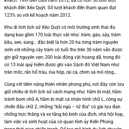
khách. Tính đến cuối năm 2012, đã có hơn 50.000 lượt
khách đến Xẻo Quýt. Số lượt khách đến tham quan đạt
123% so với kế hoạch năm 2012.
Khu di tích lịch sử Xẻo Quýt có môi trường sinh thái đa
dạng bao gồm 170 loài thực vật như: tràm, gáo, sậy, trâm
bầu, sen, súng… đặc biệt là hơn 20 ha rừng tràm nguyên
sinh với những cây tràm có tuổi thọ trên 30 năm vẫn được
gìn giữ nguyên vẹn; 200 loài động vật hoang dã, trong đó
có 13 loài quý hiếm được ghi vào Sách đỏ Việt Nam như
trăn mốc, rắn hổ trâu, rùa hộp, rái cá, chim sả mỏ rộng…
Cùng với tiềm năng thiên nhiên phong phú, nơi đây còn lưu
giữ nhiều di tích lịch sử cách mạng như: hầm bí mật, hầm
tránh bom chữ A, hầm bí mật cá nhân hình chữ L, công sự
chiến đấu chữ Z, những “bãi ngù – tử địa” có gài lựu đạn
chống trực thăng và xe tăng bộ binh của địch, nhà hội họp,
làm việc và sinh hoạt của cơ quan tỉnh ủy Kiến Phong