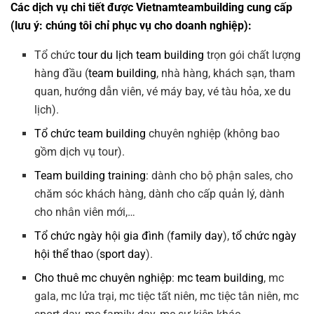
Các dịch vụ chi tiết được Vietnamteambuilding cung cấp
(lưu ý: chúng tôi chỉ phục vụ cho doanh nghiệp):
Tổ chức
tour du lịch team building
trọn gói chất lượng
hàng đầu (
team building
, nhà hàng, khách sạn, tham
quan, hướng dẫn viên, vé máy bay, vé tàu hỏa, xe du
lịch).
Tổ chức team building
chuyên nghiệp (không bao
gồm dịch vụ tour).
Team building training
: dành cho bộ phận sales, cho
chăm sóc khách hàng, dành cho cấp quản lý, dành
cho nhân viên mới,…
Tổ chức ngày hội gia đình
(
family day
),
tổ chức ngày
hội thể thao
(
sport day
).
Cho thuê mc chuyên nghiệp
:
mc team building
, mc
gala, mc lửa trại, mc tiệc tất niên, mc tiệc tân niên, mc