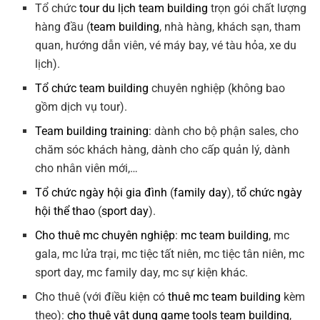
Tổ chức
tour du lịch team building
trọn gói chất lượng
hàng đầu (
team building
, nhà hàng, khách sạn, tham
quan, hướng dẫn viên, vé máy bay, vé tàu hỏa, xe du
lịch).
Tổ chức team building
chuyên nghiệp (không bao
gồm dịch vụ tour).
Team building training
: dành cho bộ phận sales, cho
chăm sóc khách hàng, dành cho cấp quản lý, dành
cho nhân viên mới,…
Tổ chức ngày hội gia đình
(
family day
),
tổ chức ngày
hội thể thao
(
sport day
).
Cho thuê mc chuyên nghiệp
:
mc team building
, mc
gala, mc lửa trại, mc tiệc tất niên, mc tiệc tân niên, mc
sport day, mc family day, mc sự kiện khác.
Cho thuê (với điều kiện có
thuê mc team building
kèm
theo):
cho thuê vật dụng game tools team building
,