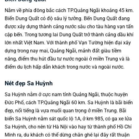
Nằm về phía đông bắc cách TP.Quảng Ngãi khoảng 45 km.
Biển Dung Quất có độ sâu lý tưởng. Bến Dung Quất đang
được xây dựng thành cảng nước sâu cho tàu hàng vạn tấn
cập bến. Trong tương lai Dung Quất trở thành cảng dầu khí
lớn nhất Việt Nam. Với thành phố Vạn Tường hiện đại xây
dựng trong nay mai, Quảng Ngãi, mảnh đất giàu tiềm
năng, điểm thu hút đầu tư nước ngoài ở miền Trung và là
điểm du lịch hấp dẫn khách trong nước và ngoài nước.
Nét đẹp Sa Huỳnh
Sa Huỳnh nằm ở cực nam tỉnh Quảng Ngãi, thuộc huyện
Đức Phổ, cách TP.Quảng Ngãi 60 km. Sa Huỳnh là bãi biển
đẹp, nổi tiếng là vựa muối quan trọng ở miền Trung. Bãi
biển Sa Huỳnh nằm sát quốc lộ 1A, ở km 985, có ga xe lửa
Sa Huỳnh, cho nên từ Hà Nội vào hay từ thành phố Hồ Chí
Minh ra, du khách có thể dừng chân ghé lại đây rất thuận