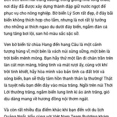
nơi đây đã được xây dựng thành đập giữ nước ngọt để
phục vụ cho nông nghiệp. Bờ biển Lý Sơn rất đẹp, ở đây bãi
biển không thích hợp cho tắm, nhưng là nơi rất lý tưởng
cho những ai thích ngao du dưới đáy biển, ngắm đàn cá
tung tăng bơi lội, san hô màu sắc sặc sỡ.
Ven bờ biển từ chùa Hang đến hang Câu là một cảnh
tượng hùng vĩ; một bên là vách núi sừng sững, một bên là
trời biển mênh mông. Bạn hãy thử một lần đi chân trần trên
làn cát mịn màng, trắng tinh và mát rượi ấy, cùng với khí
trời tinh khiết, hãy hòa mình vào bản tình ca đất trời và
sóng biển, bạn sẽ thấy tâm hồn thanh thản lạ thường! Thật
là tuyệt nếu bạn đến đây vào mùa trăng. Ngồi trên núi Thới
Lới thưởng trăng, ngắm biển lung linh kì ảo ánh trăng, gió
dịu dàng mang về hương đồng nội thơm ngát.
Và còn rất nhiều địa điểm khác khi bạn đến với du lịch
Quảng Ngãi, Hãy cùng với Việt Nam Team Building khám