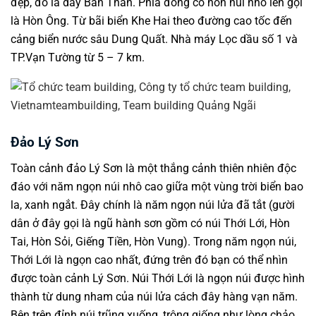
đẹp, đó là dãy Bàn Than. Phía đông có hòn núi nhô lên gọi
là Hòn Ông. Từ bãi biển Khe Hai theo đường cao tốc đến
cảng biển nước sâu Dung Quất. Nhà máy Lọc dầu số 1 và
TP.Vạn Tường từ 5 – 7 km.
Đảo Lý Sơn
Toàn cảnh đảo Lý Sơn là một thắng cảnh thiên nhiên độc
đáo với năm ngọn núi nhô cao giữa một vùng trời biển bao
la, xanh ngắt. Đây chính là năm ngọn núi lửa đã tắt (gười
dân ở đây gọi là ngũ hành sơn gồm có núi Thới Lới, Hòn
Tai, Hòn Sỏi, Giếng Tiền, Hòn Vung). Trong năm ngọn núi,
Thới Lới là ngọn cao nhất, đứng trên đó bạn có thể nhìn
được toàn cảnh Lý Sơn. Núi Thới Lới là ngọn núi được hình
thành từ dung nham của núi lửa cách đây hàng vạn năm.
Bên trên đỉnh núi trũng xuống, trông giống như lòng chảo,