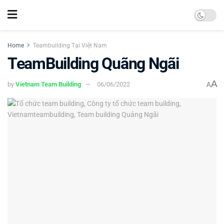
Home
Teambuilding Tại Việt Nam
TeamBuilding Quãng Ngãi
A
by
Vietnam Team Building
06/06/2022
A