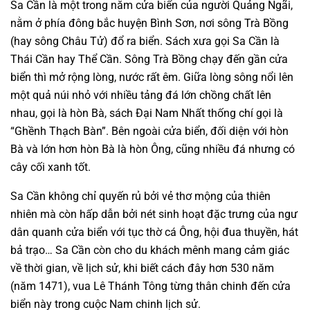
Sa Cần là một trong năm cửa biển của người Quảng Ngãi,
nằm ở phía đông bắc huyện Bình Sơn, nơi sông Trà Bồng
(hay sông Châu Tử) đổ ra biển. Sách xưa gọi Sa Cần là
Thái Cần hay Thể Cần. Sông Trà Bồng chạy đến gần cửa
biển thì mở rộng lòng, nước rất êm. Giữa lòng sông nổi lên
một quả núi nhỏ với nhiều tảng đá lớn chồng chất lên
nhau, gọi là hòn Bà, sách Ðại Nam Nhất thống chí gọi là
“Ghềnh Thạch Bàn”. Bên ngoài cửa biển, đối diện với hòn
Bà và lớn hơn hòn Bà là hòn Ông, cũng nhiều đá nhưng có
cây cối xanh tốt.
Sa Cần không chỉ quyến rủ bởi vẻ thơ mộng của thiên
nhiên mà còn hấp dẫn bởi nét sinh hoạt đặc trưng của ngư
dân quanh cửa biển với tục thờ cá Ông, hội đua thuyền, hát
bả trạo… Sa Cần còn cho du khách mênh mang cảm giác
về thời gian, về lịch sử, khi biết cách đây hơn 530 năm
(năm 1471), vua Lê Thánh Tông từng thân chinh đến cửa
biển này trong cuộc Nam chinh lịch sử.