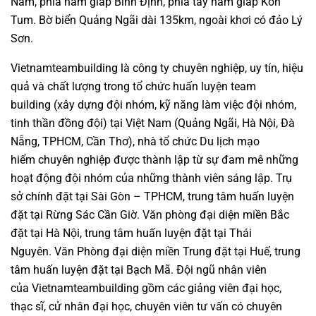
Nam, phía nam giáp Bình Định, phía tây nam giáp Kon
Tum. Bờ biển Quảng Ngãi dài 135km, ngoài khơi có đảo Lý
Sơn.
Vietnamteambuilding
là công ty chuyên nghiệp, uy tín, hiệu
quả và chất lượng trong tổ chức huấn luyện t
eam
building
(xây dựng đội nhóm, kỹ năng làm việc đội nhóm,
tinh thần đồng đội) tại Việt Nam (Quảng Ngãi, Hà Nội, Đà
Nẵng, TPHCM, Cần Thơ), nhà tổ chức Du lịch mạo
hiểm chuyên nghiệp được thành lập từ sự đam mê những
hoạt động đội nhóm của những thành viên sáng lập. Trụ
sở chính đặt tại Sài Gòn – TPHCM, trung tâm huấn luyện
đặt tại Rừng Sác Cần Giờ. Văn phòng đại diện miền Bắc
đặt tại Hà Nội, trung tâm huấn luyện đặt tại Thái
Nguyên. Văn Phòng đại diện miền Trung đặt tại Huế, trung
tâm huấn luyện đặt tại Bạch Mã. Đội ngũ nhân viên
của
Vietnamteambuilding
gồm các giảng viên đại học,
thạc sĩ, cử nhân đại học, chuyên viên tư vấn có chuyên