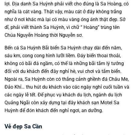
lợi. Địa danh Sa Huỳnh phải viết cho đúng là Sa Hoàng, có
nghĩa là cát vàng. Thật vậy, màu cát ở đây không trắng
như ở nơi khác mà lại có màu vàng óng ánh thật đẹp. Sở
dĩ, phải viết thành Sa Huỳnh, vì chữ “ Hoàng” trùng tên
Chúa Nguyễn Hoàng thời Nguyễn sơ.
Bến cá Sa Huỳnh Bãi biển Sa Huỳnh chạy dài đến năm,
sáu km, cong cong hình lưỡi liềm. Đáy biển thoai thoải,
không có bãi đá ngầm, có thể là những bãi tắm lý tưởng
đối với du khách đến đây nghỉ hè, vui chơi và tắm biển.
Ngoài ra, Sa Huỳnh còn có thắng cảnh ghềnh đá Châu Me,
Đảo Khỉ… thu hút du khách vào các ngày nghỉ cuối tuần và
các ngày lễ tết. Để phục vụ khách du lịch, ngành du lịch
Quảng Ngãi còn xây dựng tại đây khách sạn Motel Sa
Huỳnh để đón khách đến nghỉ ngơi, an dưỡng.
Vẻ đẹp Sa Cần