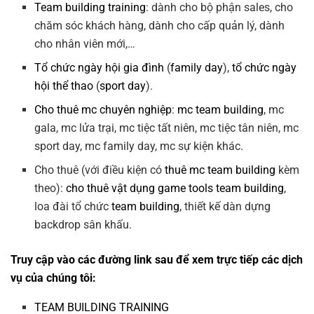
Team building training
: dành cho bộ phận sales, cho
chăm sóc khách hàng, dành cho cấp quản lý, dành
cho nhân viên mới,…
Tổ chức ngày hội gia đình
(
family day
),
tổ chức ngày
hội thể thao
(
sport day
).
Cho thuê mc chuyên nghiệp
:
mc team building
, mc
gala, mc lửa trại, mc tiệc tất niên, mc tiệc tân niên, mc
sport day, mc family day, mc sự kiện khác.
Cho thuê (với điều kiện có
thuê mc team building
kèm
theo):
cho thuê vật dụng game tools team building
,
loa đài tổ chức
team building
, thiết kế dàn dựng
backdrop sân khấu.
Truy cập vào các đường link sau để xem trực tiếp các dịch
vụ của chúng tôi:
TEAM BUILDING TRAINING