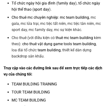
Tổ chức ngày hội gia đình
(
family day
),
tổ chức ngày
hội thể thao
(
sport day
).
Cho thuê mc chuyên nghiệp
:
mc team building
, mc
gala, mc lửa trại, mc tiệc tất niên, mc tiệc tân niên, mc
sport day, mc family day, mc sự kiện khác.
Cho thuê (với điều kiện có
thuê mc team building
kèm
theo):
cho thuê vật dụng game tools team building
,
loa đài tổ chức
team building
, thiết kế dàn dựng
backdrop sân khấu.
Truy cập vào các đường link sau để xem trực tiếp các dịch
vụ của chúng tôi:
TEAM BUILDING TRAINING
TOUR TEAM BUILDING
MC TEAM BUILDING