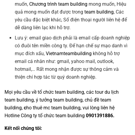
muốn,
Chương trình team building
mong muốn, Hiệu
quả mong muốn đạt được trong
team building
, Các
yêu cầu đặc biệt khác, Số điện thoại người liên hệ để
dễ dàng liên lạc khi hỗ trợ.
Lưu ý: email giao dịch phải là email cấp doanh nghiệp
có đuôi tên miền công ty. Để hạn chế sự mạo danh vì
mục đích xấu,
Vietnamteambuilding
không hỗ trợ
email cá nhân như: gmail, yahoo mail, outlook,
hotmail,… Rất mong nhận được sự thông cảm và
thiện chí hợp tác từ quý doanh nghiệp.
Mọi yêu cầu về
tổ chức team building
, các tour
du lịch
team building
,
ý tưởng team building
,
chủ đề team
building
,
c
ho thuê mc team building
, vui lòng liên hệ
Hotline
Công ty tổ chức team building
0901391886.
Kết nối chúng tôi: