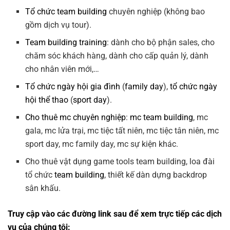
Tổ chức team building
chuyên nghiệp (không bao
gồm dịch vụ tour).
Team building training
: dành cho bộ phận sales, cho
chăm sóc khách hàng, dành cho cấp quản lý, dành
cho nhân viên mới,…
Tổ chức ngày hội gia đình
(
family day
),
tổ chức ngày
hội thể thao
(
sport day
).
Cho thuê mc chuyên nghiệp
:
mc team building
, mc
gala, mc lửa trại, mc tiệc tất niên, mc tiệc tân niên, mc
sport day, mc family day, mc sự kiện khác.
Cho thuê vật dụng game tools team building, loa đài
tổ chức
team building
, thiết kế dàn dựng backdrop
sân khấu.
Truy cập vào các đường link sau để xem trực tiếp các dịch
vụ của chúng tôi: