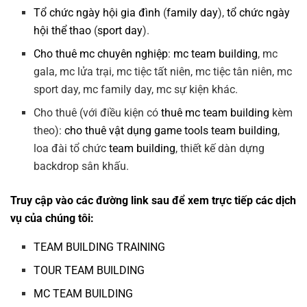
Tổ chức ngày hội gia đình
(
family day
),
tổ chức ngày
hội thể thao
(
sport day
).
Cho thuê mc chuyên nghiệp
:
mc team building
, mc
gala, mc lửa trại, mc tiệc tất niên, mc tiệc tân niên, mc
sport day, mc family day, mc sự kiện khác.
Cho thuê (với điều kiện có
thuê mc team building
kèm
theo):
cho thuê vật dụng game tools team building
,
loa đài tổ chức
team building
, thiết kế dàn dựng
backdrop sân khấu.
Truy cập vào các đường link sau để xem trực tiếp các dịch
vụ của chúng tôi:
TEAM BUILDING TRAINING
TOUR TEAM BUILDING
MC TEAM BUILDING