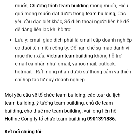
muốn,
Chương trình team building
mong muốn, Hiệu
quả mong muốn đạt được trong
team building
, Các
yêu cầu đặc biệt khác, Số điện thoại người liên hệ để
dễ dàng liên lạc khi hỗ trợ.
Lưu ý: email giao dịch phải là email cấp doanh nghiệp
có đuôi tên miền công ty. Để hạn chế sự mạo danh vì
mục đích xấu,
Vietnamteambuilding
không hỗ trợ
email cá nhân như: gmail, yahoo mail, outlook,
hotmail,…Rất mong nhận được sự thông cảm và thiện
chí hợp tác từ quý doanh nghiệp.
Mọi yêu cầu về
tổ chức team building
, các tour
du lịch
team building
,
ý tưởng team building
,
chủ đề team
building
,
c
ho thuê mc team building
, vui lòng liên hệ
Hotline
Công ty tổ chức team building
0901391886.
Kết nối chúng tôi: